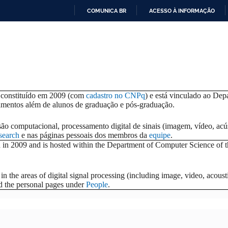
COMUNICA BR
ACESSO À INFORMAÇÃO
I
R
P
A
R
A
O
C
e constituído em 2009 (com
cadastro no CNPq
) e está vinculado ao De
O
mentos além de alunos de graduação e pós-graduação.
N
T
o computacional, processamento digital de sinais (imagem, vídeo, acúst
E
search
e nas páginas pessoais dos membros da
equipe
.
Ú
n 2009 and is hosted within the Department of Computer Science of the
D
O
in the areas of digital signal processing (including image, video, acou
 the personal pages under
People
.