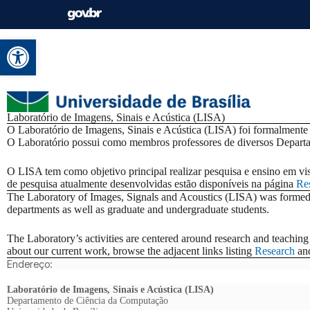
Abrir a barra de ferramentas
Laboratório de Imagens, Sinais e Acústica
(LISA)
O Laboratório de Imagens, Sinais e Acústica (LISA) foi formalment
O Laboratório possui como membros professores de diversos Departa
O LISA tem como objetivo principal realizar pesquisa e ensino em visã
de pesquisa atualmente desenvolvidas estão disponíveis na página
Re
The Laboratory of Images, Signals and Acoustics (LISA) was formed i
departments as well as graduate and undergraduate students.
The Laboratory’s activities are centered around research and teaching 
about our current work, browse the adjacent links listing
Research
and
Endereço:
Laboratório de Imagens, Sinais e Acústica (LISA)
Departamento de Ciência da Computação